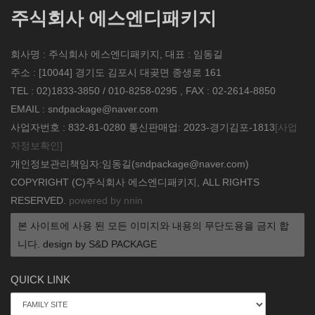
주식회사 에스엔디패키지
회사명 : 주식회사 에스엔디패키지, 대표 : 임동길
주소 : [10044] 경기도 김포시 대곶면 종생로 161
TEL : 02)1833-3850 / 010-8258-0295 , FAX : 02-2614-8850
EMAIL : sndpackage@naver.com
사업자번호 : 832-81-0280 통신판매업: 2023-경기김포-1813
[사업
자정보확인]
개인정보관리책임자:임동길(sndpackage@naver.com)
COPYRIGHT (C)주식회사 에스엔디패키지, ALL RIGHTS
RESERVED.
powered by nnin
본 사이트에 사용 된 모든 이미지와 내용의 무단도용을 금지 합
니다. design by S&D PACKAGE
QUICK LINK