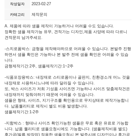
2023-02-27
작성일자
제작문의
카테고리
A. 제품에 따라 샘플 제작이 가능하거나 어려울 수도 있습니다.
정확한 샘플 제작가능 유무, 견적가는 디자인,제품 사양에 따라 다르니
견적문의 남겨주세요.
-스치로폼박스:
금형을 제작해야하므로 어려울 수 있습니다. 본발주 진행
하면서 샘플 확인은 가능하나 본 발주 전에 샘플 확인은 어려울 수 있습
니다.
금형제작기간:2주, 샘플제작기간:1~2주
-식품포장용박스: 내장재로 스티로폼이나 골판지, 친환경소개 어느 것을
내장재로 사용하시느냐에 따라 달라질 수 있습니다.
또, 박스 사이즈가 저희 기성품 사이즈면 가능하나 사이즈 맞춤제작건은
내장재까지 맞춰야하기 때문에 어려울 수 있습니다.
샘플은 형태, 사이즈, 지기구조를 확인용으로 무지상태로 제작가능합니
다. 납품퀄리티로 제작시 별도 비용 발생합니다.
샘플제작기간:1-2주
-지함박스 : 형태나 사이즈 확인가능한 샘플은 무료 혹은 유료로 가능합
니다. 납품 퀄리티로 샘플요청시에도 가능합니다. (샘플제직비용 별도)
후가공(필름,박작업) 적용한 샘플요청시 본 발주시에 디자인이나 후가공