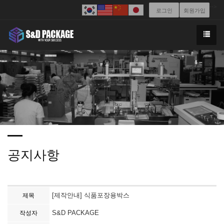
-->
로그인
회원가입
공지사항
[제작안내] 식품포장용박스
제목
S&D PACKAGE
작성자