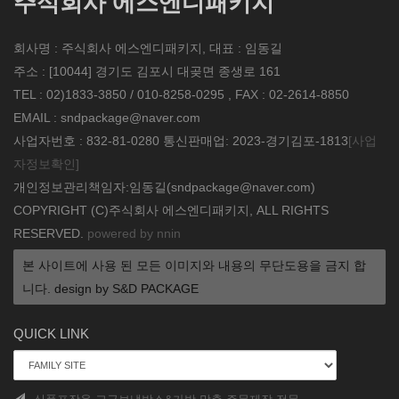
주식회사 에스엔디패키지
회사명 : 주식회사 에스엔디패키지, 대표 : 임동길
주소 : [10044] 경기도 김포시 대곶면 종생로 161
TEL : 02)1833-3850 / 010-8258-0295 , FAX : 02-2614-8850
EMAIL : sndpackage@naver.com
사업자번호 : 832-81-0280 통신판매업: 2023-경기김포-1813
[사업
자정보확인]
개인정보관리책임자:임동길(sndpackage@naver.com)
COPYRIGHT (C)주식회사 에스엔디패키지, ALL RIGHTS
RESERVED.
powered by nnin
본 사이트에 사용 된 모든 이미지와 내용의 무단도용을 금지 합
니다. design by S&D PACKAGE
QUICK LINK